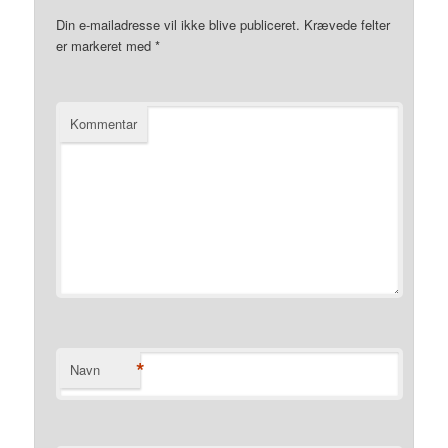
Din e-mailadresse vil ikke blive publiceret.
Krævede felter
er markeret med
*
Kommentar
*
Navn