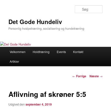
Søg
Det Gode Hundeliv
Personlig hvalpetræning, socialisering og hundetræning
Hovedmenu
Velkommen
Holdtræning
Events
Kontakt
Fortsæt
Artikler
til
primært
Indlægsnavigation
←
Forrige
Næste
→
indhold
Aflivning af skrøner 5:5
Udgivet den
september 4, 2019