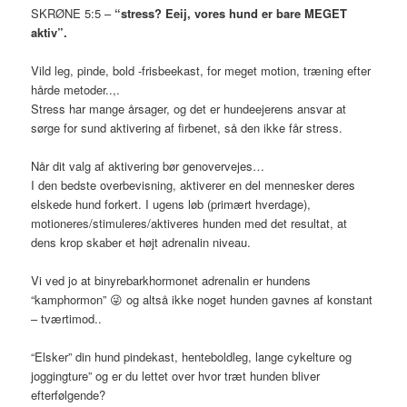
SKRØNE 5:5 –
“stress? Eeij, vores hund er bare MEGET
aktiv”.
Vild leg, pinde, bold -frisbeekast, for meget motion, træning efter
hårde metoder..,.
Stress har mange årsager, og det er hundeejerens ansvar at
sørge for sund aktivering af firbenet, så den ikke får stress.
Når dit valg af aktivering bør genovervejes…
I den bedste overbevisning, aktiverer en del mennesker deres
elskede hund forkert. I ugens løb (primært hverdage),
motioneres/stimuleres/aktiveres hunden med det resultat, at
dens krop skaber et højt adrenalin niveau.
Vi ved jo at binyrebarkhormonet adrenalin er hundens
“kamphormon”
😜
og altså ikke noget hunden gavnes af konstant
– tværtimod..
“Elsker” din hund pindekast, henteboldleg, lange cykelture og
joggingture” og er du lettet over hvor træt hunden bliver
efterfølgende?