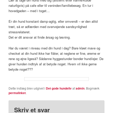
Lær at tage din hund med dig (afstemt efter varme/kulde
naturligvis) på cafe eller til veninden/familiebesøg. En tur i
hovedgaden – med i toget…
Er din hund konstant damp-agtig, eller omvendt – er den altid
træt, så er adfærden med overvejende sandsynlighed
stressrelateret.
Det er dit ansvar at finde årsag og løsning.
Har du været i niveau med din hund i dag? Bare kløet mave og
checket at din hund ikke har flåter, at neglene er fine, ørerne er
rene og øjne ligeså? Sådanne hyggestunder bonder hund/ejer. De
giver hunden indtryk af at betyde noget. Hvem vil ikke gerne
betyde noget???
Dette indlæg blev udgivet i
Det gode hundeliv
af
admin
. Bogmærk
permalinket
.
Skriv et svar