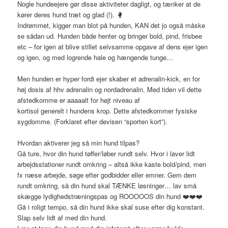
Nogle hundeejere gør disse aktiviteter dagligt, og tænker at de
kører deres hund træt og glad (!).
🥊
Indrømmet, kigger man blot på hunden, KAN det jo også måske
se sådan ud. Hunden både henter og bringer bold, pind, frisbee
etc – for igen at blive stillet selvsamme opgave af dens ejer igen
og igen, og med logrende hale og hængende tunge…
Men hunden er hyper fordi ejer skaber et adrenalin-kick, en for
høj dosis af hhv adrenalin og nordadrenalin. Med tiden vil dette
afstedkomme er aaaaalt for højt niveau af
kortisol generelt i hundens krop. Dette afstedkommer fysiske
sygdomme. (Forklaret efter devisen “sporten kort”).
Hvordan aktiverer jeg så min hund tilpas?
Gå ture, hvor din hund tøffer/løber rundt selv. Hvor i laver lidt
arbejdsstationer rundt omkring – altså ikke kaste bold/pind, men
fx næse arbejde, søge efter godbidder eller emner. Gem dem
rundt omkring, så din hund skal TÆNKE løsninger… lav små
skægge lydighedstræningspas og ROOOOOS din hund
❤️
❤️
❤️
Gå i roligt tempo, så din hund ikke skal suse efter dig konstant.
Slap selv lidt af med din hund.