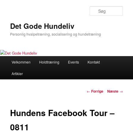
Søg
Det Gode Hundeliv
Personlig hvalpetræning, socialisering og hundetræning
Hovedmenu
Velkommen
Holdtræning
Events
Kontakt
Fortsæt
Artikler
til
primært
Indlægsnavigation
←
Forrige
Næste
→
indhold
Hundens Facebook Tour –
0811