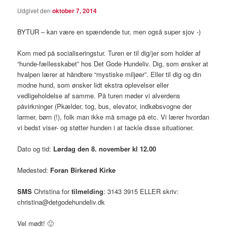
Udgivet den
oktober 7, 2014
BYTUR – kan være en spændende tur, men også super sjov -)
Kom med på socialiseringstur. Turen er til dig/jer som holder af
“hunde-fællesskabet” hos Det Gode Hundeliv. Dig, som ønsker at
hvalpen lærer at håndtere “mystiske miljøer”. Eller til dig og din
modne hund, som ønsker lidt ekstra oplevelser eller
vedligeholdelse af samme. På turen møder vi alverdens
påvirkninger (Pkælder, tog, bus, elevator, indkøbsvogne der
larmer, børn (!), folk man ikke må smage på etc. Vi lærer hvordan
vi bedst viser- og støtter hunden i at tackle disse situationer.
Dato og tid:
Lørdag den 8. november kl 12.00
Mødested:
Foran Birkerød Kirke
SMS
Christina for
tilmelding
: 3143 3915 ELLER skriv:
christina@detgodehundeliv.dk
Vel mødt! 🙂