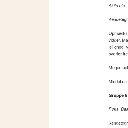
Akita etc.
Kendetegn
Opmærksom
vidder. Ma
lejlighed
overfor fr
Megen pels
Middel en
Gruppe 6
F.eks. Ba
Kendetegn