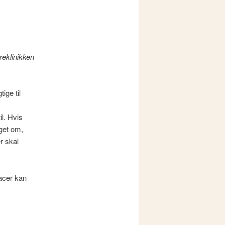
reklinikken
ige til
il. Hvis
get om,
r skal
acer kan