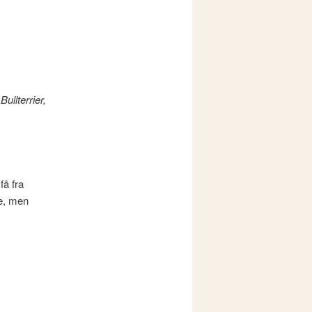
ullterrier,
få fra
e, men