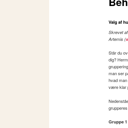
Beh
Valg af hu
Skrevet af
Artemis (
w
Står du ov
dig? Herme
gruppering
man ser på
hvad man s
være klar 
Nedenståen
grupperes 
Gruppe 1