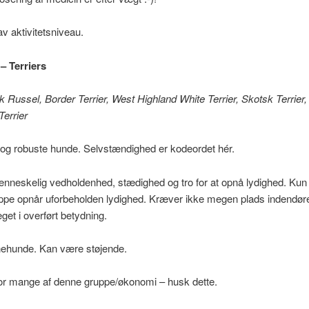
lav aktivitetsniveau.
– Terriers
k Russel, Border Terrier, West Highland White Terrier, Skotsk Terrier, B
Terrier
 og robuste hunde. Selvstændighed er kodeordet hér.
neskelig vedholdenhed, stædighed og tro for at opnå lydighed. Kun 
ppe opnår uforbeholden lydighed. Kræver ikke megen plads indendør
get i overført betydning.
ehunde. Kan være støjende.
for mange af denne gruppe/økonomi – husk dette.