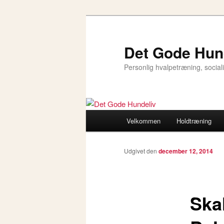
Det Gode Hun
Personlig hvalpetræning, socia
Hovedmenu
Velkommen
Holdtræning
Fortsæt
til
Udgivet den
december 12, 2014
primært
Ska
indhold