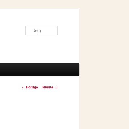
Søg
Indlægsnavigation
←
Forrige
Næste
→