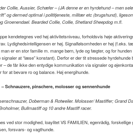
der Collie, Aussier, Schæfer – (JA denne er en hyrdehund – men selek
ift” og dermed optimal i polititjeneste, militær etc (brugshund), ligeso
g Groenendael. Bearded Collie, Collie, Shetland Sheepdog m.fl.
pe kendetegnes ved høj aktivitetsniveau, forholdsvis høje aktivering
av. Lydighedsintelligensen er høj. Signalfølsomheden er høj (f.eks. t
s man er en stor familie m. mange børn, lyde og fægter, og for hunden
e signaler at “læse” konstant). Derfor er der tit stressede hyrdehunde 
r – de får ikke den entydige kommunikation via signaler og øjenkont
 for at bevare ro og balance. Høj energihunde.
 – Schnauzere, pinschere, molosser og sennenhunde
esenschnauzer, Doberman & Rotweiler. Molosser/ Mastiffer; Grand Da
Broholmer, Bullmastiff og 10 andre Mastiff racer.
s ved stor modighed, loaylitet VS FAMILIEN, egenrådig, forskellige 
en, forsvars- og vagthunde.