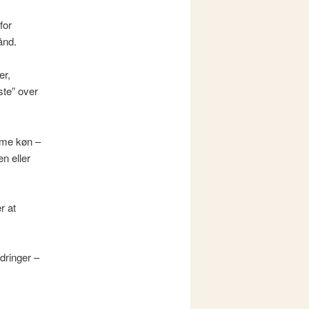
for
ånd.
er,
ste” over
mme køn –
n eller
r at
rdringer –