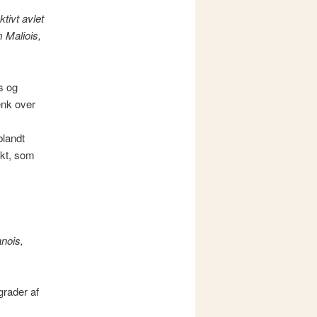
tivt avlet
m Maliois,
s og
ænk over
blandt
akt, som
nois,
grader af