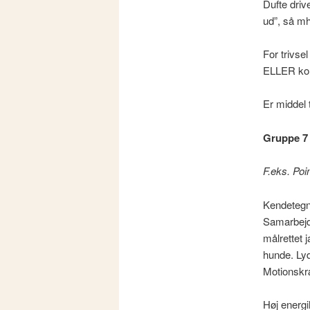
Dufte driv
ud”, så mh
For trivse
ELLER kom
Er middel 
Gruppe 7
F.eks. Po
Kendetegne
Samarbejdsv
målrettet 
hunde. Lyd
Motionsk
Høj energ