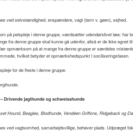
es ved selvstændighed, enspændere, vagt (larm v. gøen), sejhed.
 på pelspleje i denne gruppe, værdsætter udendørslivet læs: har b
nge fra denne gruppe skal kunne gå udenfor, altså er de ikke egnet til 
. Vær opmærksom på at mange fra denne gruppe er særdeles mistæ
emmede, hvilket betyder et opmærkshedspunkt I sociliseringsfasen.
pleje for de fleste i denne gruppe.
ergihunde.
 – Drivende jagthunde og schweisshunde
sset Hound, Beagles, Blodhunde, Vendéen Griffons, Ridgeback og Da
es ved vagtsomhed, samarbejdsvillige, behøver plads. Udpræget foku