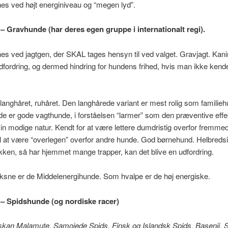
es ved højt energiniveau og “megen lyd”.
– Gravhunde (har deres egen gruppe i internationalt regi).
s ved jagtgen, der SKAL tages hensyn til ved valget. Gravjagt. Kani
fordring, og dermed hindring for hundens frihed, hvis man ikke kender
 langhåret, ruhåret. Den langhårede variant er mest rolig som familieh
e er gode vagthunde, i forståelsen “larmer” som den præventive effe
sin modige natur. Kendt for at være lettere dumdristig overfor fremme
l at være “overlegen” overfor andre hunde. God børnehund. Helbreds
ken, så har hjemmet mange trapper, kan det blive en udfordring.
ksne er de Middelenergihunde. Som hvalpe er de høj energiske.
– Spidshunde (og nordiske racer)
skan Malamute, Samojede Spids, Finsk og Islandsk Spids, Basenji, S