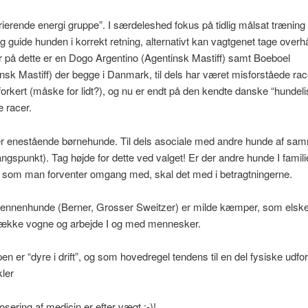
ierende energi gruppe”. I særdeleshed fokus på tidlig målsat træning 
g guide hunden i korrekt retning, alternativt kan vagtgenet tage overh
på dette er en Dogo Argentino (Agentinsk Mastiff) samt Boeboel
nsk Mastiff) der begge i Danmark, til dels har været misforståede rac
forkert (måske for lidt?), og nu er endt på den kendte danske “hundeli
e racer.
r enestående børnehunde. Til dels asociale med andre hunde af sa
gspunkt). Tag højde for dette ved valget! Er der andre hunde I familie
, som man forventer omgang med, skal det med i betragtningerne.
sennenhunde (Berner, Grosser Sweitzer) er milde kæmper, som elske
trække vogne og arbejde I og med mennesker.
en er “dyre i drift”, og som hovedregel tendens til en del fysiske udfo
ler
sering af medicin er efter vægt :-)!