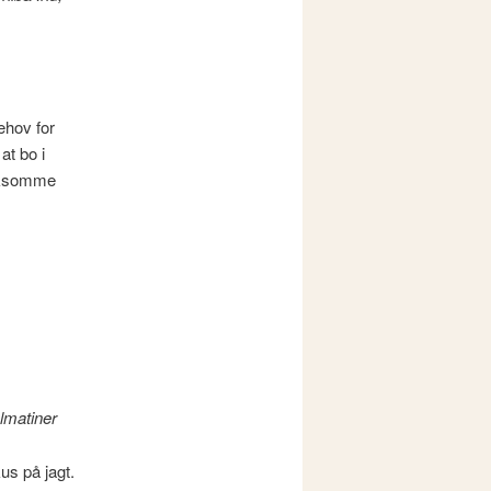
ehov for
at bo i
nksomme
lmatiner
s på jagt.