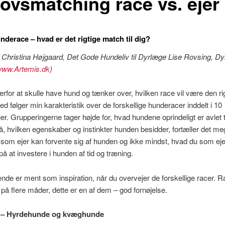
ovsmatching race vs. ejer
nderace – hvad er det rigtige match til dig?
 Christina Højgaard, Det Gode Hundeliv til Dyrlæge Lise Rovsing, Dy
ww.Artemis.dk
)
erfor at skulle have hund og tænker over, hvilken race vil være den rigt
d følger min karakteristik over de forskellige hunderacer inddelt i 10
er. Grupperingerne tager højde for, hvad hundene oprindeligt er avlet t
, hvilken egenskaber og instinkter hunden besidder, fortæller det me
om ejer kan forvente sig af hunden og ikke mindst, hvad du som eje
på at investere i hunden af tid og træning.
de er ment som inspiration, når du overvejer de forskellige racer. R
på flere måder, dette er en af dem – god fornøjelse.
 – Hyrdehunde og kvæghunde