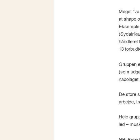
Meget “var
at shape o
Eksempler 
(Sydafrika
håndteret 
13 forbudt
Gruppen e
(som udgan
nabolaget
De store 
arbejde, 
Hele grupp
led – musk
NB! Køb/do