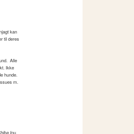
njagt kan
 til deres
und. Alle
kt. Ikke
de hunde.
issues m.
hiba Inu,