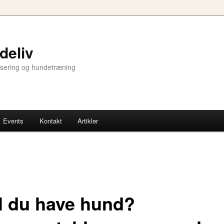
deliv
lisering og hundetræning
Events
Kontakt
Artikler
l du have hund?