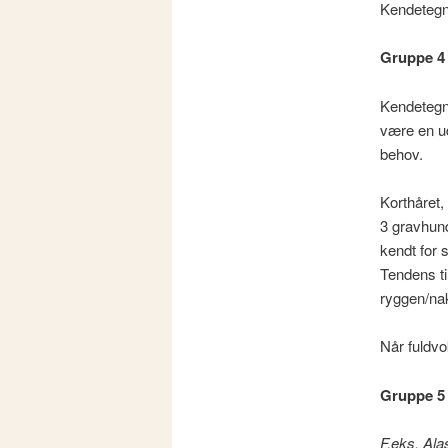
Kendetegn
Gruppe 4 
Kendetegne
være en ud
behov.
Korthåret,
3 gravhund
kendt for 
Tendens ti
ryggen/nak
Når fuldvo
Gruppe 5 
F.eks. Ala