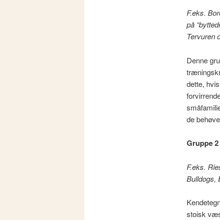
F.eks. Bor
på “byttedr
Tervuren o
Denne grup
træningskr
dette, hvi
forvirrend
småfamilie
de behøver
Gruppe 2
F.eks. Ri
Bulldogs, 
Kendetegne
stoisk væs