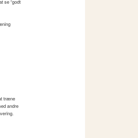
at se “godt
ræning
at træne
 med andre
vering.