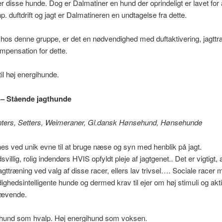
er disse hunde. Dog er Dalmatiner en hund der oprindeligt er lavet for 
p. duftdrift og jagt er Dalmatineren en undtagelse fra dette.
l hos denne gruppe, er det en nødvendighed med duftaktivering, jagtt
pensation for dette.
til høj energihunde.
 – Stående jagthunde
inters, Setters, Weimeraner, Gl.dansk Hønsehund, Hønsehunde
s ved unik evne til at bruge næse og syn med henblik på jagt.
illig, rolig indendørs HVIS opfyldt pleje af jagtgenet.. Det er vigtigt, 
jagttræning ved valg af disse racer, ellers lav trivsel…. Sociale racer
ighedsintelligente hunde og dermed krav til ejer om høj stimuli og akti
rævende.
ihund som hvalp. Høj energihund som voksen.