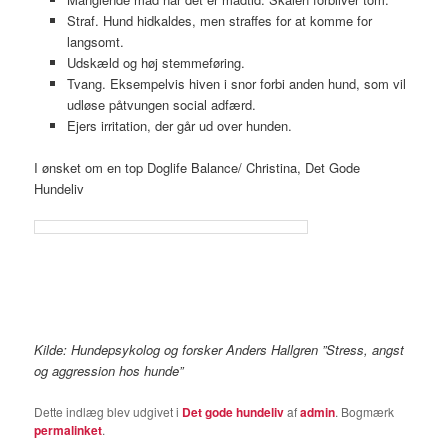
Straf. Hund hidkaldes, men straffes for at komme for
langsomt.
Udskæld og høj stemmeføring.
Tvang. Eksempelvis hiven i snor forbi anden hund, som vil
udløse påtvungen social adfærd.
Ejers irritation, der går ud over hunden.
I ønsket om en top Doglife Balance/ Christina, Det Gode
Hundeliv
Kilde: Hundepsykolog og forsker Anders Hallgren ”Stress, angst
og aggression hos hunde”
Dette indlæg blev udgivet i
Det gode hundeliv
af
admin
. Bogmærk
permalinket
.