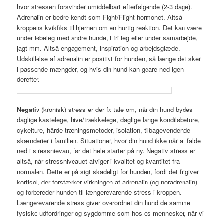
hvor stressen forsvinder umiddelbart efterfølgende (2-3 dage).
Adrenalin er bedre kendt som Fight/Flight hormonet. Altså
kroppens kvikfiks til hjernen om en hurtig reaktion. Det kan være
under løbeleg med andre hunde, i fri leg eller under samarbejde,
jagt mm. Altså engagement, inspiration og arbejdsglæde.
Udskillelse af adrenalin er positivt for hunden, så længe det sker
i passende mængder, og hvis din hund kan geare ned igen
derefter.
Negativ
(kronisk) stress er der fx tale om, når din hund bydes
daglige kastelege, hive/trækkelege, daglige lange kondiløbeture,
cykelture, hårde træningsmetoder, isolation, tilbagevendende
skænderier i familien. Situationer, hvor din hund ikke når at falde
ned i stressnievau, før det hele starter på ny. Negativ stress er
altså, når stressniveauet afviger i kvalitet og kvantitet fra
normalen. Dette er på sigt skadeligt for hunden, fordi det frigiver
kortisol, der forstærker virkningen af adrenalin (og noradrenalin)
og forbereder hunden til længerevarende stress i kroppen.
Længerevarende stress giver overordnet din hund de samme
fysiske udfordringer og sygdomme som hos os mennesker, når vi