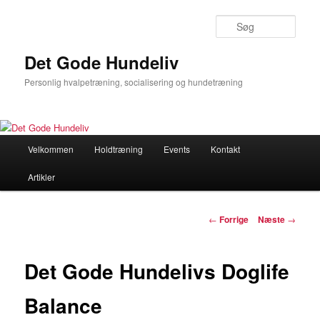
Søg
Det Gode Hundeliv
Personlig hvalpetræning, socialisering og hundetræning
Hovedmenu
Velkommen
Holdtræning
Events
Kontakt
Fortsæt
Artikler
til
primært
Indlægsnavigation
←
Forrige
Næste
→
indhold
Det Gode Hundelivs Doglife
Balance