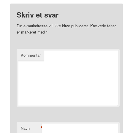
Skriv et svar
Din e-mailadresse vil ikke blive publiceret.
Krævede felter
er markeret med
*
Kommentar
*
Navn