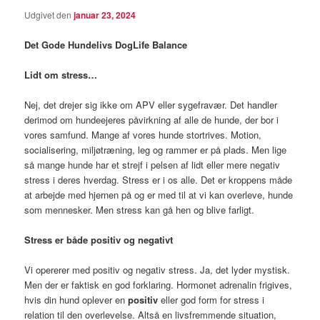
Udgivet den
januar 23, 2024
Det Gode Hundelivs DogLife Balance
Lidt om stress…
Nej, det drejer sig ikke om APV eller sygefravær. Det handler
derimod om hundeejeres påvirkning af alle de hunde, der bor i
vores samfund. Mange af vores hunde stortrives. Motion,
socialisering, miljøtræning, leg og rammer er på plads. Men lige
så mange hunde har et strejf i pelsen af lidt eller mere negativ
stress i deres hverdag. Stress er i os alle. Det er kroppens måde
at arbejde med hjernen på og er med til at vi kan overleve, hunde
som mennesker. Men stress kan gå hen og blive farligt.
Stress er både positiv og negativt
Vi opererer med positiv og negativ stress. Ja, det lyder mystisk.
Men der er faktisk en god forklaring. Hormonet adrenalin frigives,
hvis din hund oplever en
positiv
eller god form for stress i
relation til den overlevelse. Altså en livsfremmende situation,