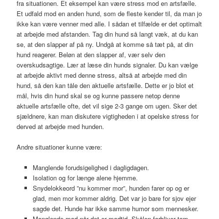
fra situationen. Et eksempel kan være stress mod en artsfælle.
Et udfald mod en anden hund, som de fleste kender til, da man jo
ikke kan være venner med alle. I sådan et tilfælde er det optimalt
at arbejde med afstanden. Tag din hund så langt væk, at du kan
se, at den slapper af på ny. Undgå at komme så tæt på, at din
hund reagerer. Beløn at den slapper af, vær selv den
overskudsagtige. Lær at læse din hunds signaler. Du kan vælge
at arbejde aktivt med denne stress, altså at arbejde med din
hund, så den kan tåle den aktuelle artsfælle. Dette er jo blot et
mål, hvis din hund skal se og kunne passere netop denne
aktuelle artsfælle ofte, det vil sige 2-3 gange om ugen. Sker det
sjældnere, kan man diskutere vigtigheden i at opelske stress for
derved at arbejde med hunden.
Andre situationer kunne være:
Manglende forudsigelighed i dagligdagen.
Isolation og for længe alene hjemme.
Snydelokkeord ”nu kommer mor”, hunden farer op og er
glad, men mor kommer aldrig. Det var jo bare for sjov ejer
sagde det. Hunde har ikke samme humor som mennesker.
Manglende mad når det er madtid. Skålen forbliver tom.