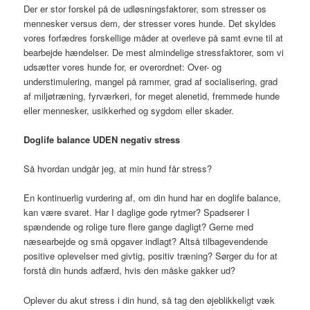
Der er stor forskel på de udløsningsfaktorer, som stresser os
mennesker versus dem, der stresser vores hunde. Det skyldes
vores forfædres forskellige måder at overleve på samt evne til at
bearbejde hændelser. De mest almindelige stressfaktorer, som vi
udsætter vores hunde for, er overordnet: Over- og
understimulering, mangel på rammer, grad af socialisering, grad
af miljøtræning, fyrværkeri, for meget alenetid, fremmede hunde
eller mennesker, usikkerhed og sygdom eller skader.
Doglife balance UDEN negativ stress
Så hvordan undgår jeg, at min hund får stress?
En kontinuerlig vurdering af, om din hund har en doglife balance,
kan være svaret. Har I daglige gode rytmer? Spadserer I
spændende og rolige ture flere gange dagligt? Gerne med
næsearbejde og små opgaver indlagt? Altså tilbagevendende
positive oplevelser med givtig, positiv træning? Sørger du for at
forstå din hunds adfærd, hvis den måske gakker ud?
Oplever du akut stress i din hund, så tag den øjeblikkeligt væk