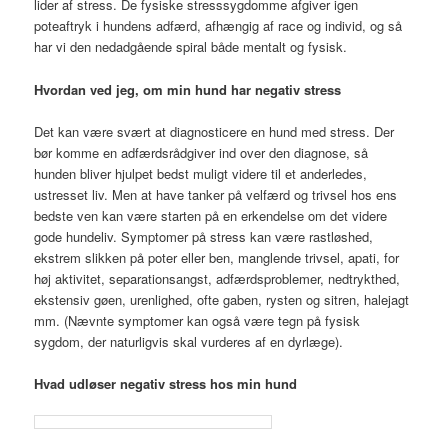
lider af stress. De fysiske stresssygdomme afgiver igen
poteaftryk i hundens adfærd, afhængig af race og individ, og så
har vi den nedadgående spiral både mentalt og fysisk.
Hvordan ved jeg, om min hund har negativ stress
Det kan være svært at diagnosticere en hund med stress. Der
bør komme en adfærdsrådgiver ind over den diagnose, så
hunden bliver hjulpet bedst muligt videre til et anderledes,
ustresset liv. Men at have tanker på velfærd og trivsel hos ens
bedste ven kan være starten på en erkendelse om det videre
gode hundeliv. Symptomer på stress kan være rastløshed,
ekstrem slikken på poter eller ben, manglende trivsel, apati, for
høj aktivitet, separationsangst, adfærdsproblemer, nedtrykthed,
ekstensiv gøen, urenlighed, ofte gaben, rysten og sitren, halejagt
mm. (Nævnte symptomer kan også være tegn på fysisk
sygdom, der naturligvis skal vurderes af en dyrlæge).
Hvad udløser negativ stress hos min hund