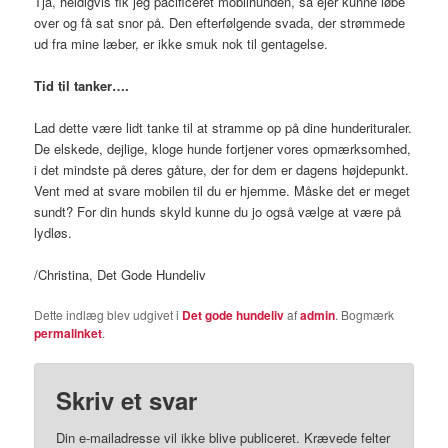
Tja, heldigvis fik jeg pacificeret mobilhunden, så ejer kunne løbe
over og få sat snor på. Den efterfølgende svada, der strømmede
ud fra mine læber, er ikke smuk nok til gentagelse.
Tid til tanker….
Lad dette være lidt tanke til at stramme op på dine hunderituraler.
De elskede, dejlige, kloge hunde fortjener vores opmærksomhed,
i det mindste på deres gåture, der for dem er dagens højdepunkt.
Vent med at svare mobilen til du er hjemme. Måske det er meget
sundt? For din hunds skyld kunne du jo også vælge at være på
lydløs.
/Christina, Det Gode Hundeliv
Dette indlæg blev udgivet i
Det gode hundeliv
af
admin
. Bogmærk
permalinket
.
Skriv et svar
Din e-mailadresse vil ikke blive publiceret.
Krævede felter