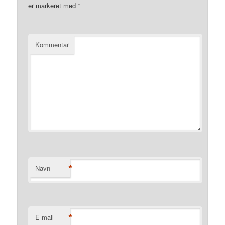
er markeret med
*
Kommentar
*
Navn
*
E-mail