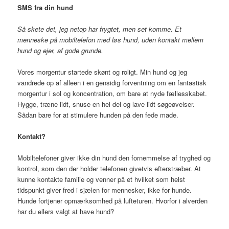
SMS fra din hund
Så skete det
,
jeg
netop
har frygtet, men set komme. Et
menneske på mobiltelefon med
løs hund,
uden
kontakt
mellem
hund og ejer,
af gode grunde.
Vores morgentur startede skønt og roligt. Min hund og jeg
vandrede op af alleen i en gensidig forventning om en fantastisk
morgentur i sol og koncentration, om bare at nyde fællesskabet.
Hygge, træne lidt, snuse en hel del og lave lidt søgeøvelser.
Sådan bare for at stimulere hunden på den fede made.
Kontakt?
Mobiltelefoner giver ikke din hund den fornemmelse af tryghed og
kontrol, som den der holder telefonen givetvis efterstræber. At
kunne kontakte familie og venner på et hvilket som helst
tidspunkt giver fred i sjælen for mennesker, ikke for hunde.
Hunde fortjener opmærksomhed på lufteturen. Hvorfor i alverden
har du ellers valgt at have hund?