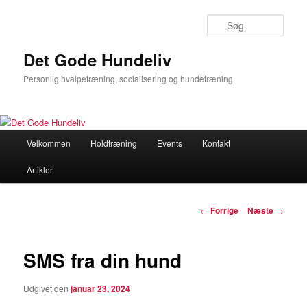
Søg
Det Gode Hundeliv
Personlig hvalpetræning, socialisering og hundetræning
Hovedmenu
Velkommen
Holdtræning
Events
Kontakt
Fortsæt
Artikler
til
primært
Indlægsnavigation
←
Forrige
Næste
→
indhold
SMS fra din hund
Udgivet den
januar 23, 2024