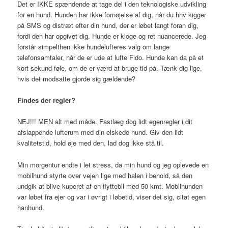
Det er IKKE spændende at tage del i den teknologiske udvikling
for en hund. Hunden har ikke fornøjelse af dig, når du hhv kigger
på SMS og distræt efter din hund, der er løbet langt foran dig,
fordi den har opgivet dig. Hunde er kloge og ret nuancerede. Jeg
forstår simpelthen ikke hundelufteres valg om lange
telefonsamtaler, når de er ude at lufte Fido. Hunde kan da på et
kort sekund føle, om de er værd at bruge tid på. Tænk dig lige,
hvis det modsatte gjorde sig gældende?
Findes der regler?
NEJ!!! MEN alt med måde. Fastlæg dog lidt egenregler i dit
afslappende lufterum med din elskede hund. Giv den lidt
kvalitetstid, hold øje med den, lad dog ikke stå til.
Min morgentur endte i let stress, da min hund og jeg oplevede en
mobilhund styrte over vejen lige med halen i behold, så den
undgik at blive kuperet af en flyttebil med 50 kmt. Mobilhunden
var løbet fra ejer og var i øvrigt i løbetid, viser det sig, citat egen
hanhund.