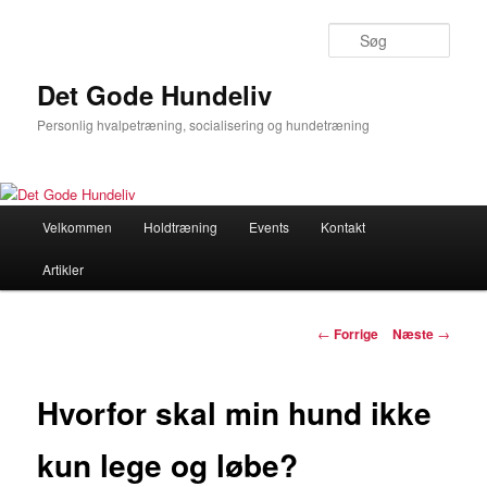
Søg
Det Gode Hundeliv
Personlig hvalpetræning, socialisering og hundetræning
Hovedmenu
Velkommen
Holdtræning
Events
Kontakt
Fortsæt
Artikler
til
primært
Indlægsnavigation
←
Forrige
Næste
→
indhold
Hvorfor skal min hund ikke
kun lege og løbe?