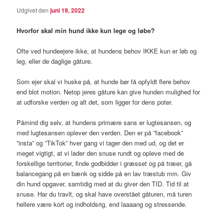
Udgivet den
juni 19, 2022
Hvorfor skal min hund ikke kun lege og løbe?
Ofte ved hundeejere ikke, at hundens behov IKKE kun er løb og
leg, eller de daglige gåture.
Som ejer skal vi huske på, at hunde bør få opfyldt flere behov
end blot motion. Netop jeres gåture kan give hunden mulighed for
at udforske verden og alt det, som ligger for dens poter.
Påmind dig selv, at hundens primære sans er lugtesansen, og
med lugtesansen oplever den verden. Den er på ”facebook”
”insta” og ”TikTok” hver gang vi tager den med ud, og det er
meget vigtigt, at vi lader den snuse rundt og opleve med de
forskellige territorier, finde godbidder i græsset og på træer, gå
balancegang på en bænk og sidde på en lav træstub mm. Giv
din hund opgaver, samtidig med at du giver den TID. Tid til at
snuse. Har du travlt, og skal have overstået gåturen, må turen
hellere være kort og indholdsrig, end laaaang og stressende.