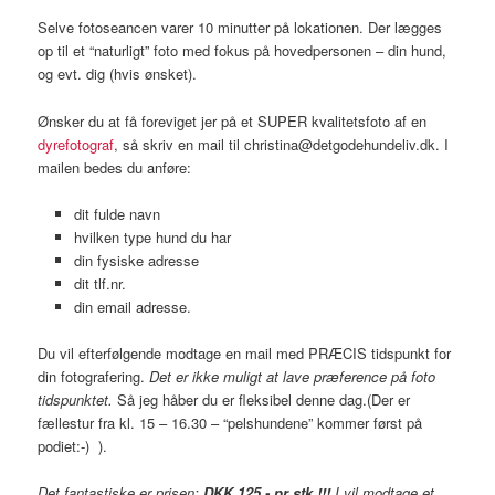
Selve fotoseancen varer 10 minutter på lokationen. Der lægges
op til et “naturligt” foto med fokus på hovedpersonen – din hund,
og evt. dig (hvis ønsket).
Ønsker du at få foreviget jer på et SUPER kvalitetsfoto af en
dyrefotograf
, så skriv en mail til christina@detgodehundeliv.dk. I
mailen bedes du anføre:
dit fulde navn
hvilken type hund du har
din fysiske adresse
dit tlf.nr.
din email adresse.
Du vil efterfølgende modtage en mail med PRÆCIS tidspunkt for
din fotografering.
Det er ikke muligt at lave præference på foto
tidspunktet.
Så jeg håber du er fleksibel denne dag.(Der er
fællestur fra kl. 15 – 16.30 – “pelshundene” kommer først på
podiet:-) ).
Det fantastiske er prisen:
DKK 125,- pr stk.!!!
I vil modtage et