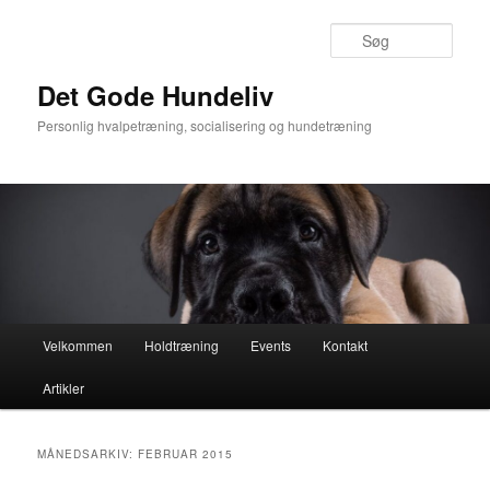
Søg
Det Gode Hundeliv
Personlig hvalpetræning, socialisering og hundetræning
Hovedmenu
Velkommen
Holdtræning
Events
Kontakt
Fortsæt
Fortsæt
Artikler
til
til
primært
sekundært
MÅNEDSARKIV:
FEBRUAR 2015
indhold
indhold