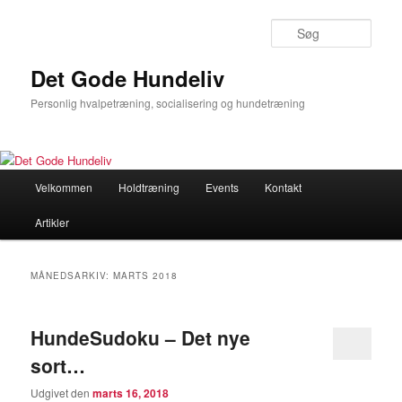
Søg
Det Gode Hundeliv
Personlig hvalpetræning, socialisering og hundetræning
Hovedmenu
Velkommen
Holdtræning
Events
Kontakt
Fortsæt
Fortsæt
Artikler
til
til
primært
sekundært
MÅNEDSARKIV:
MARTS 2018
indhold
indhold
HundeSudoku – Det nye
sort…
Udgivet den
marts 16, 2018