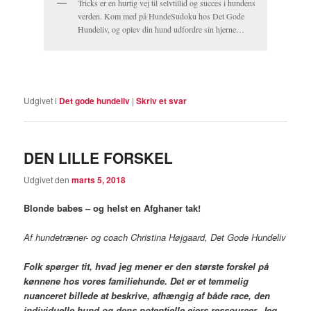
Tricks er en hurtig vej til selvtillid og succes i hundens
verden. Kom med på HundeSudoku hos Det Gode
Hundeliv, og oplev din hund udfordre sin hjerne…
Udgivet i
Det gode hundeliv
|
Skriv et svar
DEN LILLE FORSKEL
Udgivet den
marts 5, 2018
Blonde babes – og helst en Afghaner tak!
Af hundetræner- og coach Christina Højgaard, Det Gode Hundeliv
Folk spørger tit, hvad jeg mener er den største forskel på
kønnene hos vores familiehunde. Det er et temmelig
nuanceret billede at beskrive, afhængig af både race, den
individuelle hund og dens potentielle ejers ressourcer. Jeg