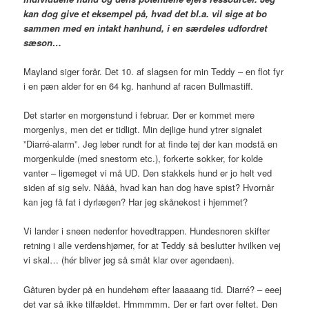
kan dog give et eksempel på, hvad det bl.a. vil sige at bo
sammen med en intakt hanhund, i en særdeles udfordret
sæson…
Mayland siger forår. Det 10. af slagsen for min Teddy – en flot fyr
i en pæn alder for en 64 kg. hanhund af racen Bullmastiff.
Det starter en morgenstund i februar. Der er kommet mere
morgenlys, men det er tidligt. Min dejlige hund ytrer signalet
”Diarré-alarm”. Jeg løber rundt for at finde tøj der kan modstå en
morgenkulde (med snestorm etc.), forkerte sokker, for kolde
vanter – ligemeget vi må UD. Den stakkels hund er jo helt ved
siden af sig selv. Nååå, hvad kan han dog have spist? Hvornår
kan jeg få fat i dyrlægen? Har jeg skånekost i hjemmet?
Vi lander i sneen nedenfor hovedtrappen. Hundesnoren skifter
retning i alle verdenshjørner, for at Teddy så beslutter hvilken vej
vi skal… (hér bliver jeg så småt klar over agendaen).
Gåturen byder på en hundehøm efter laaaaang tid. Diarré? – eeej
det var så ikke tilfældet. Hmmmmm. Der er fart over feltet. Den