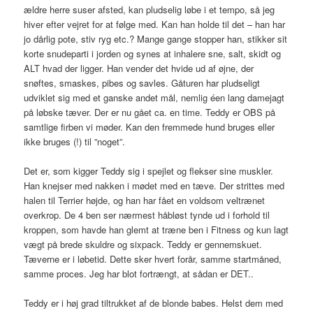
ældre herre suser afsted, kan pludselig løbe i et tempo, så jeg
hiver efter vejret for at følge med. Kan han holde til det – han har
jo dårlig pote, stiv ryg etc.? Mange gange stopper han, stikker sit
korte snudeparti i jorden og synes at inhalere sne, salt, skidt og
ALT hvad der ligger. Han vender det hvide ud af øjne, der
snøftes, smaskes, pibes og savles. Gåturen har pludseligt
udviklet sig med et ganske andet mål, nemlig éen lang damejagt
på løbske tæver. Der er nu gået ca. en time. Teddy er OBS på
samtlige firben vi møder. Kan den fremmede hund bruges eller
ikke bruges (!) til ”noget”.
Det er, som kigger Teddy sig i spejlet og flekser sine muskler.
Han knejser med nakken i mødet med en tæve. Der strittes med
halen til Terrier højde, og han har fået en voldsom veltrænet
overkrop. De 4 ben ser nærmest håbløst tynde ud i forhold til
kroppen, som havde han glemt at træne ben i Fitness og kun lagt
vægt på brede skuldre og sixpack. Teddy er gennemskuet.
Tæverne er i løbetid. Dette sker hvert forår, samme startmåned,
samme proces. Jeg har blot fortrængt, at sådan er DET..
Teddy er i høj grad tiltrukket af de blonde babes. Helst dem med