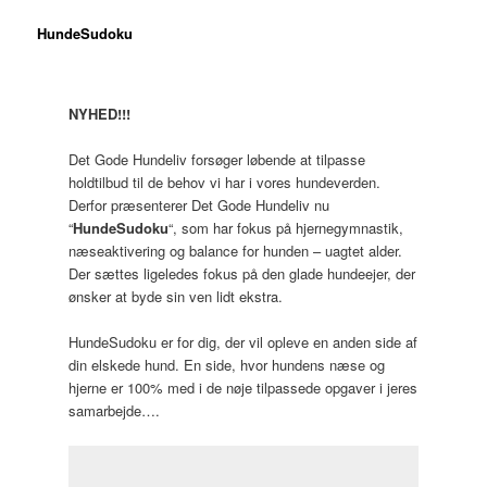
Hu
ndeSudoku
NYHED!!!
Det Gode Hundeliv forsøger løbende at tilpasse
holdtilbud til de behov vi har i vores hundeverden.
Derfor præsenterer Det Gode Hundeliv nu
“
HundeSudoku
“, som har fokus på hjernegymnastik,
næseaktivering og balance for hunden – uagtet alder.
Der sættes ligeledes fokus på den glade hundeejer, der
ønsker at byde sin ven lidt ekstra.
HundeSudoku er for dig, der vil opleve en anden side af
din elskede hund. En side, hvor hundens næse og
hjerne er 100% med i de nøje tilpassede opgaver i jeres
samarbejde….