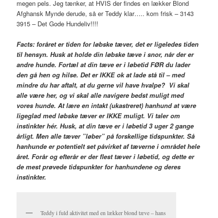
megen pels. Jeg tænker, at HVIS der findes en lækker Blond
Afghansk Mynde derude, så er Teddy klar….. kom frisk – 3143
3915 – Det Gode Hundeliv!!!!
Facts: foråret er tiden for løbske tæver, det er ligeledes tiden
til hensyn. Husk at holde din løbske tæve i snor, når der er
andre hunde. Fortæl at din tæve er i løbetid FØR du lader
den gå hen og hilse. Det er IKKE ok at lade stå til – med
mindre du har aftalt, at du gerne vil have hvalpe? Vi skal
alle være her, og vi skal alle navigere bedst muligt med
vores hunde. At lære en intakt (ukastreret) hanhund at være
ligeglad med løbske tæver er IKKE muligt. Vi taler om
instinkter hér. Husk, at din tæve er i løbetid 3 uger 2 gange
årligt. Men alle tæver ”løber” på forskellige tidspunkter. Så
hanhunde er potentielt set påvirket af tæverne i området hele
året. Forår og efterår er der flest tæver i løbetid, og dette er
de mest prøvede tidspunkter for hanhundene og deres
instinkter.
Teddy i fuld aktivitet med en lækker blond tæve – hans