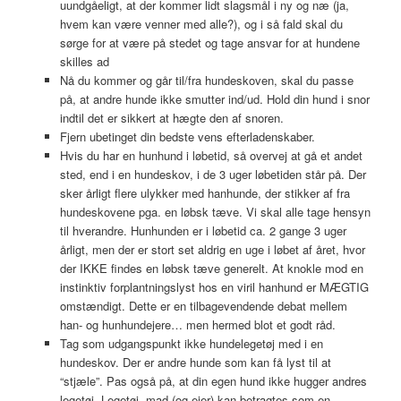
uundgåeligt, at der kommer lidt slagsmål i ny og næ (ja,
hvem kan være venner med alle?), og i så fald skal du
sørge for at være på stedet og tage ansvar for at hundene
skilles ad
Nå du kommer og går til/fra hundeskoven, skal du passe
på, at andre hunde ikke smutter ind/ud. Hold din hund i snor
indtil det er sikkert at hægte den af snoren.
Fjern ubetinget din bedste vens efterladenskaber.
Hvis du har en hunhund i løbetid, så overvej at gå et andet
sted, end i en hundeskov, i de 3 uger løbetiden står på. Der
sker årligt flere ulykker med hanhunde, der stikker af fra
hundeskovene pga. en løbsk tæve. Vi skal alle tage hensyn
til hverandre. Hunhunden er i løbetid ca. 2 gange 3 uger
årligt, men der er stort set aldrig en uge i løbet af året, hvor
der IKKE findes en løbsk tæve generelt. At knokle mod en
instinktiv forplantningslyst hos en viril hanhund er MÆGTIG
omstændigt. Dette er en tilbagevendende debat mellem
han- og hunhundejere… men hermed blot et godt råd.
Tag som udgangspunkt ikke hundelegetøj med i en
hundeskov. Der er andre hunde som kan få lyst til at
“stjæle”. Pas også på, at din egen hund ikke hugger andres
legetøj. Legetøj, mad (og ejer) kan betragtes som en