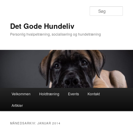
Søg
Det Gode Hundeliv
Personlig hvalpetræning, socialisering og hundetræning
Hovedmenu
Velkommen
Holdtræning
Events
Kontakt
Fortsæt
Fortsæt
Artikler
til
til
primært
sekundært
MÅNEDSARKIV:
JANUAR 2014
indhold
indhold