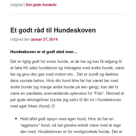
Udgivet i
Det gode hundeliv
Et godt råd til Hundeskoven
Udgivet den
januar 27, 2014
Hundeskoven er et godt sted men…
Det er rigtig godt for vores hunde, at de har og kan få adgang til
at løbe frit uden hundesnor og interagere med andre hunde, være
løs og give den gas med motion etc. Det er sundt og dækker
dens sociale behov. Hvis din hund ikke før har været løs med
andre hunde (og mange andre hunde på éen gang), kan det fx
være en særdeles overvældende oplevelse for “Fido”. Hermed et
par gode retningslinier (synes jeg selv) til din tur i hundeskoven
med eget firben (hund) 🙂
Hold altid godt opsyn med egen hund. Hvis du har en
“aggressiv” hund, så lad ganske enkelt være med at tage
den med. Hundeskoven er for venligsindede hunde. Det er