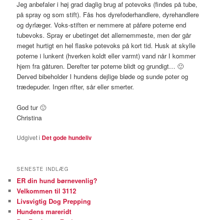
Jeg anbefaler i høj grad daglig brug af potevoks (findes på tube,
på spray og som stift). Fås hos dyrefoderhandlere, dyrehandlere
og dyrlæger. Voks-stiften er nemmere at påføre poterne end
tubevoks. Spray er ubetinget det allernemmeste, men der går
meget hurtigt en hel flaske potevoks på kort tid. Husk at skylle
poterne i lunkent (hverken koldt eller varmt) vand når I kommer
hjem fra gåturen. Derefter tør poterne blidt og grundigt… 🙂
Derved bibeholder I hundens dejlige bløde og sunde poter og
trædepuder. Ingen rifter, sår eller smerter.
God tur 🙂
Christina
Udgivet i
Det gode hundeliv
SENESTE INDLÆG
ER din hund børnevenlig?
Velkommen til 3112
Livsvigtig Dog Prepping
Hundens mareridt