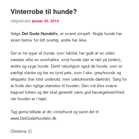
Vinterrobe til hunde?
Udgivet den
januar 30, 2014
Ifølge
Det Gode Hundeliv
, er svaret simpelt: Nogle hunde har
skam behov for lidt overtøj, andre har ikke.
Der er tre typer af hunde, som faktisk har godt af en ulden
sweater eller en overfrakke: små hunde (der er tæt på jorden),
ældre og syge hunde. Dertil naturligvis også de hunde, som er
særligt slanke og har en tynd pels, som f.eks. greyhounds og
whippets (har intet underuld, men udelukkende dækhår). Sørg for
at finde den rigtige størrelse til hunden. Den må ikke snære
bagved forben og der skal generelt være god bevægelsesfrihed
når hunden er i tøjet.
Tag gerne billede af din vinterhund og send det til
www.DetGodeHundeliv.dk
Christina 🙂