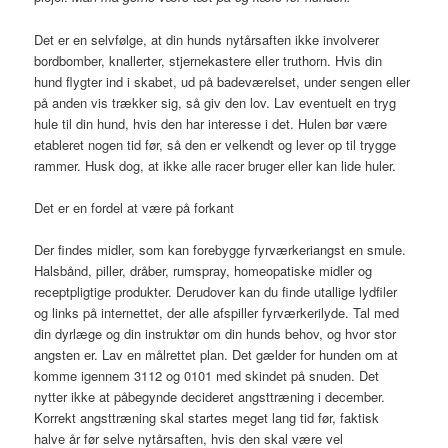
Det er en selvfølge, at din hunds nytårsaften ikke involverer
bordbomber, knallerter, stjernekastere eller truthorn. Hvis din
hund flygter ind i skabet, ud på badeværelset, under sengen eller
på anden vis trækker sig, så giv den lov. Lav eventuelt en tryg
hule til din hund, hvis den har interesse i det. Hulen bør være
etableret nogen tid før, så den er velkendt og lever op til trygge
rammer. Husk dog, at ikke alle racer bruger eller kan lide huler.
Det er en fordel at være på forkant
Der findes midler, som kan forebygge fyrværkeriangst en smule.
Halsbånd, piller, dråber, rumspray, homeopatiske midler og
receptpligtige produkter. Derudover kan du finde utallige lydfiler
og links på internettet, der alle afspiller fyrværkerilyde. Tal med
din dyrlæge og din instruktør om din hunds behov, og hvor stor
angsten er. Lav en målrettet plan. Det gælder for hunden om at
komme igennem 3112 og 0101 med skindet på snuden. Det
nytter ikke at påbegynde decideret angsttræning i december.
Korrekt angsttræning skal startes meget lang tid før, faktisk
halve år før selve nytårsaften, hvis den skal være vel