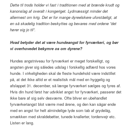
Dette til trods holder vi fast i traditionen med at brænde krudt og
kanonslag af overalt i kongeriget. Lydmæssigt minder det
allermest om krig. Det er for mange dyreelskere uforståeligt, at
en så skadelig tradition beskyttes og bevares med ordene ”det
hører sig jo til”.
Hvad betyder det at være hundeangst for fyrværkeri, og bør
vi overhovedet bekymre os om dyrene?
Hundes angstniveau for fyrværkeri er meget forskelligt, og
angsten giver sig således udslag i forskellig adfærd hos vores
hunde. I virkeligheden skal de fleste hundehold være indstillet
på, at det ikke altid er et realistisk mål med en hyggelig og
afslappet 31. december, så længe fyrværkeri sælges og fyres af.
Hvis din hund først har udviklet angst for fyrværkeri, passerer det
ikke bare af sig selv desværre. Ofte bliver en ubehandlet
fyrværkeriangst blot værre med årene, og den kan sågar ende
med en angst for helt almindelige lyde som tab af grydelåg,
smækken med skraldebøtter, tunede knallerter, tordenvejr etc.
Listen er lang.