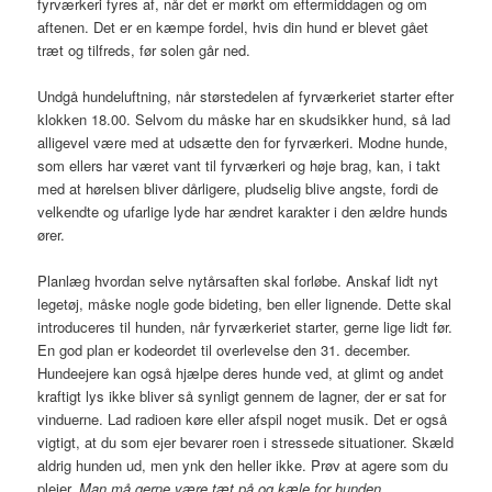
fyrværkeri fyres af, når det er mørkt om eftermiddagen og om
aftenen. Det er en kæmpe fordel, hvis din hund er blevet gået
træt og tilfreds, før solen går ned.
Undgå hundeluftning, når størstedelen af fyrværkeriet starter efter
klokken 18.00. Selvom du måske har en skudsikker hund, så lad
alligevel være med at udsætte den for fyrværkeri. Modne hunde,
som ellers har været vant til fyrværkeri og høje brag, kan, i takt
med at hørelsen bliver dårligere, pludselig blive angste, fordi de
velkendte og ufarlige lyde har ændret karakter i den ældre hunds
ører.
Planlæg hvordan selve nytårsaften skal forløbe. Anskaf lidt nyt
legetøj, måske nogle gode bideting, ben eller lignende. Dette skal
introduceres til hunden, når fyrværkeriet starter, gerne lige lidt før.
En god plan er kodeordet til overlevelse den 31. december.
Hundeejere kan også hjælpe deres hunde ved, at glimt og andet
kraftigt lys ikke bliver så synligt gennem de lagner, der er sat for
vinduerne. Lad radioen køre eller afspil noget musik. Det er også
vigtigt, at du som ejer bevarer roen i stressede situationer. Skæld
aldrig hunden ud, men ynk den heller ikke. Prøv at agere som du
plejer.
Man må gerne være tæt på og kæle for hunden
.