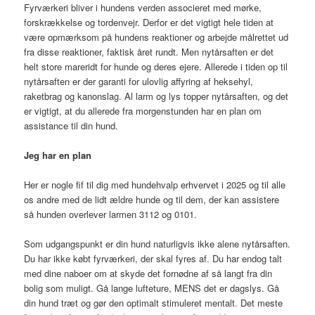
Fyrværkeri bliver i hundens verden associeret med mørke,
forskrækkelse og tordenvejr. Derfor er det vigtigt hele tiden at
være opmærksom på hundens reaktioner og arbejde målrettet ud
fra disse reaktioner, faktisk året rundt. Men nytårsaften er det
helt store mareridt for hunde og deres ejere. Allerede i tiden op til
nytårsaften er der garanti for ulovlig affyring af heksehyl,
raketbrag og kanonslag. Al larm og lys topper nytårsaften, og det
er vigtigt, at du allerede fra morgenstunden har en plan om
assistance til din hund.
Jeg har en plan
Her er nogle fif til dig med hundehvalp erhvervet i 2025 og til alle
os andre med de lidt ældre hunde og til dem, der kan assistere
så hunden overlever larmen 3112 og 0101.
Som udgangspunkt er din hund naturligvis ikke alene nytårsaften.
Du har ikke købt fyrværkeri, der skal fyres af. Du har endog talt
med dine naboer om at skyde det fornødne af så langt fra din
bolig som muligt. Gå lange lufteture, MENS det er dagslys. Gå
din hund træt og gør den optimalt stimuleret mentalt. Det meste