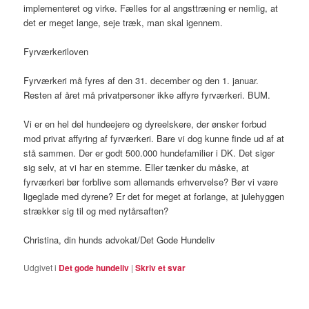
implementeret og virke. Fælles for al angsttræning er nemlig, at
det er meget lange, seje træk, man skal igennem.
Fyrværkeriloven
Fyrværkeri må fyres af den 31. december og den 1. januar.
Resten af året må privatpersoner ikke affyre fyrværkeri. BUM.
Vi er en hel del hundeejere og dyreelskere, der ønsker forbud
mod privat affyring af fyrværkeri. Bare vi dog kunne finde ud af at
stå sammen. Der er godt 500.000 hundefamilier i DK. Det siger
sig selv, at vi har en stemme. Eller tænker du måske, at
fyrværkeri bør forblive som allemands erhvervelse? Bør vi være
ligeglade med dyrene? Er det for meget at forlange, at julehyggen
strækker sig til og med nytårsaften?
Christina, din hunds advokat/Det Gode Hundeliv
Udgivet i
Det gode hundeliv
|
Skriv et svar