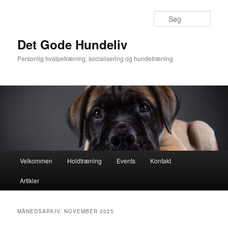
Søg
Det Gode Hundeliv
Personlig hvalpetræning, socialisering og hundetræning
Hovedmenu
Velkommen
Holdtræning
Events
Kontakt
Fortsæt
Fortsæt
Artikler
til
til
primært
sekundært
MÅNEDSARKIV:
NOVEMBER 2025
indhold
indhold