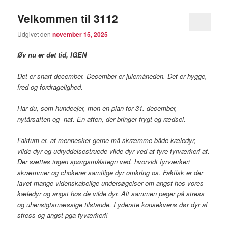
Velkommen til 3112
Udgivet den
november 15, 2025
Øv nu er det tid, IGEN
Det er snart december. December er julemåneden. Det er hygge,
fred og fordragelighed.
Har du, som hundeejer, mon en plan for 31. december,
nytårsaften og -nat. En aften, der bringer frygt og rædsel.
Faktum er, at mennesker gerne må skræmme både kæledyr,
vilde dyr og udryddelsestruede vilde dyr ved at fyre fyrværkeri af.
Der sættes ingen spørgsmålstegn ved, hvorvidt fyrværkeri
skræmmer og chokerer samtlige dyr omkring os. Faktisk er der
lavet mange videnskabelige undersøgelser om angst hos vores
kæledyr og angst hos de vilde dyr. Alt sammen peger på stress
og uhensigtsmæssige tilstande. I yderste konsekvens dør dyr af
stress og angst pga fyværkeri!