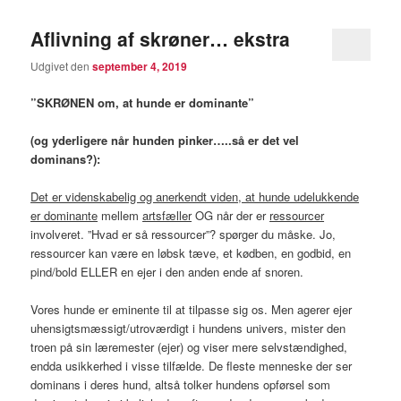
Aflivning af skrøner… ekstra
Udgivet den
september 4, 2019
”SKRØNEN om, at hunde er dominante”
(og yderligere når hunden pinker…..så er det vel
dominans?):
Det er videnskabelig og anerkendt viden, at hunde udelukkende
er dominante
mellem
artsfæller
OG når der er
ressourcer
involveret. ”Hvad er så ressourcer”? spørger du måske. Jo,
ressourcer kan være en løbsk tæve, et kødben, en godbid, en
pind/bold ELLER en ejer i den anden ende af snoren.
Vores hunde er eminente til at tilpasse sig os. Men agerer ejer
uhensigtsmæssigt/utroværdigt i hundens univers, mister den
troen på sin læremester (ejer) og viser mere selvstændighed,
endda usikkerhed i visse tilfælde. De fleste menneske der ser
dominans i deres hund, altså tolker hundens opførsel som