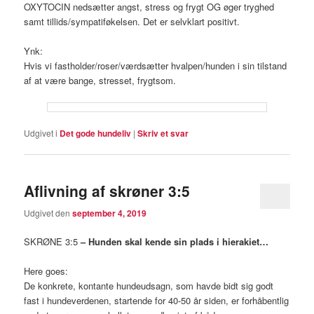
OXYTOCIN nedsætter angst, stress og frygt OG øger tryghed
samt tillids/sympatiføkelsen. Det er selvklart positivt.
Ynk:
Hvis vi fastholder/roser/værdsætter hvalpen/hunden i sin tilstand
af at være bange, stresset, frygtsom.
Udgivet i
Det gode hundeliv
|
Skriv et svar
Aflivning af skrøner 3:5
Udgivet den
september 4, 2019
SKRØNE 3:5
– Hunden skal kende sin plads i hierakiet…
Here goes:
De konkrete, kontante hundeudsagn, som havde bidt sig godt
fast i hundeverdenen, startende for 40-50 år siden, er forhåbentlig