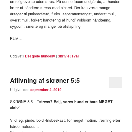
en rolig øvelse uden stres. På denne facon undgår du, at hunden
lærer at håndtere stress med pinkeri. Der kan være mange
årsager til pinkeadfærd, f.eks. seperationsangst, understimuli,
overstimuli, forkert håndtering af hund/ voldsom håndtering,
sygdom, smerte og mangel på afslapning.
BUM….
Udgivet i
Det gode hundeliv
|
Skriv et svar
Aflivning af skrøner 5:5
Udgivet den
september 4, 2019
SKRØNE 5:5 –
“stress? Eeij, vores hund er bare MEGET
aktiv”.
Vild leg, pinde, bold -frisbeekast, for meget motion, træning efter
hårde metoder..,.