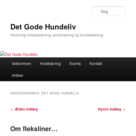
Søg
Det Gode Hundeliv
Personlig hvalpetræning, socialisering og hundetræning
Hovedmenu
Velkommen
Holdtræning
Events
Kontakt
Fortsæt
Fortsæt
Artikler
til
til
primært
sekundært
KATEGORIARKIV:
DET GODE HUNDELIV
indhold
indhold
Indlægsnavigation
←
Ældre indlæg
Nyere indlæg
→
Om fleksliner…