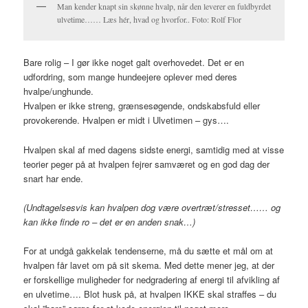
Man kender knapt sin skønne hvalp, når den leverer en fuldbyrdet
ulvetime…… Læs hér, hvad og hvorfor.. Foto: Rolf Flor
Bare rolig – I gør ikke noget galt overhovedet. Det er en
udfordring, som mange hundeejere oplever med deres
hvalpe/unghunde.
Hvalpen er ikke streng, grænsesøgende, ondskabsfuld eller
provokerende. Hvalpen er midt i Ulvetimen – gys….
Hvalpen skal af med dagens sidste energi, samtidig med at visse
teorier peger på at hvalpen fejrer samværet og en god dag der
snart har ende.
(Undtagelsesvis kan hvalpen dog være overtræt/stresset…… og
kan ikke finde ro – det er en anden snak…)
For at undgå gakkelak tendenserne, må du sætte et mål om at
hvalpen får lavet om på sit skema. Med dette mener jeg, at der
er forskellige muligheder for nedgradering af energi til afvikling af
en ulvetime…. Blot husk på, at hvalpen IKKE skal straffes – du