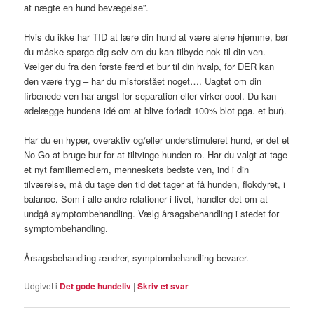
at nægte en hund bevægelse”.
Hvis du ikke har TID at lære din hund at være alene hjemme, bør
du måske spørge dig selv om du kan tilbyde nok til din ven.
Vælger du fra den første færd et bur til din hvalp, for DER kan
den være tryg – har du misforstået noget…. Uagtet om din
firbenede ven har angst for separation eller virker cool. Du kan
ødelægge hundens idé om at blive forladt 100% blot pga. et bur).
Har du en hyper, overaktiv og/eller understimuleret hund, er det et
No-Go at bruge bur for at tiltvinge hunden ro. Har du valgt at tage
et nyt familiemedlem, menneskets bedste ven, ind i din
tilværelse, må du tage den tid det tager at få hunden, flokdyret, i
balance. Som i alle andre relationer i livet, handler det om at
undgå symptombehandling. Vælg årsagsbehandling i stedet for
symptombehandling.
Årsagsbehandling ændrer, symptombehandling bevarer.
Udgivet i
Det gode hundeliv
|
Skriv et svar