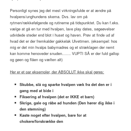
Personligt synes jeg det mest virkningsfulde er at ændre på
hvalpens/unghundens skema. Dvs. lav om på
rytmen/rækkefølgende og rutinerne på tidspunktet. Du kan f.eks.
vælge at gå en tur med hvalpen, lave play dates, søgeøvelser
udvidede steder end blot i huset og haven. Prøv at finde ud af
hvad det er der fremkalder gakkelak Ulvetimen. (eksempel: hos
mig er det min hvalps babymadres og et stræklagen der nemt
kan komme henoveder snuden……. VUPTI SÅ er der fuld gallop
og gøen og flåen og vælten alt)
Her er et par eksempler, der ABSOLUT ikke skal gøres:
Skubbe, slå og sparke hvalpen
væk
fra det den er i
gang med at bide i
Fiksering af hvalpen (det er IKKE et barn)
Skrige, gale og råbe ad hunden (Den hører dig ikke i
den stemning)
Kaste noget
efter
hvalpen, bare for at
chokere/forskrække den