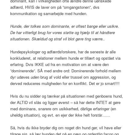
dominant, kan i virkeligheden ofte ændre denne uønskede
adfærd, HVIS de laver om på ”omgangstonen”, dvs
kommunikation og samarbejde med hunden.
H
unde,
der tolkes som
dominante,
er
oftest bange eller usikre.
De har
vitterligt
brug for vores støtte og hjælp til at håndtere
situation
en
.
Skældud og straf vil blot gøre ting værre..
Hundepsykologer og adfærdsforskere, har de seneste år alle
konkluderet, at relationer mellem hunde er tillært og opstået via
erfaring. Dvis IKKE ud fra en motivation om at være den
”dominerende”. SÅ med andre ord: Dominerende forhold mellem
dyr udøves
uden
brug af vold eller trussel om aggression, og
derved reduceres muligheden for en konflikt. Det er jo smart!!!!
Hvis du nu sidder og tænker på situationen med genboens hund,
der ALTID vil slås og ligger øverst – så har dette INTET at gøre
med dominans, snarere om usikkerhed, dårlige erfaringer (en
uheldig situation), og evt. en ejer der ikke helt forstår……
Så, hvis du ikke bryder dig om noget din hund gør, vil have eller
tilrage sig, så lær hunden det på en pæn og ordentlig facon og