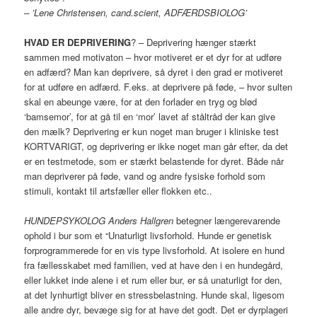
– ’Lene Christensen, cand.scient, ADFÆRDSBIOLOG’
HVAD ER DEPRIVERING
? – Deprivering hænger stærkt
sammen med motivaton – hvor motiveret er et dyr for at udføre
en adfærd? Man kan deprivere, så dyret i den grad er motiveret
for at udføre en adfærd. F.eks. at deprivere på føde, – hvor sulten
skal en abeunge være, for at den forlader en tryg og blød
‘bamsemor’, for at gå til en ‘mor’ lavet af ståltråd der kan give
den mælk? Deprivering er kun noget man bruger i kliniske test
KORTVARIGT, og deprivering er ikke noget man går efter, da det
er en testmetode, som er stærkt belastende for dyret. Både når
man depriverer på føde, vand og andre fysiske forhold som
stimuli, kontakt til artsfæller eller flokken etc..
HUNDEPSYKOLOG Anders Hallgren
betegner længerevarende
ophold i bur som et “Unaturligt livsforhold. Hunde er genetisk
forprogrammerede for en vis type livsforhold. At isolere en hund
fra fællesskabet med familien, ved at have den i en hundegård,
eller lukket inde alene i et rum eller bur, er så unaturligt for den,
at det lynhurtigt bliver en stressbelastning. Hunde skal, ligesom
alle andre dyr, bevæge sig for at have det godt. Det er dyrplageri