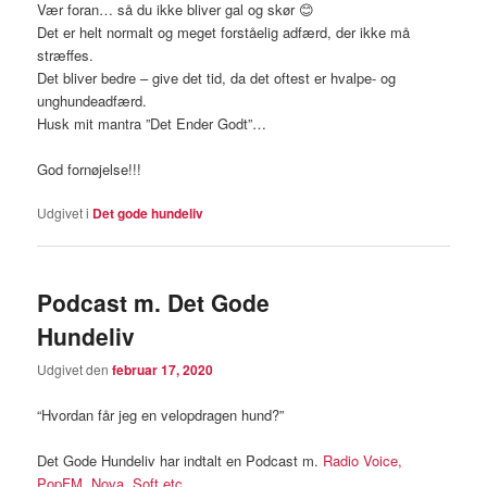
Vær foran… så du ikke bliver gal og skør 😊
Det er helt normalt og meget forståelig adfærd, der ikke må
stræffes.
Det bliver bedre – give det tid, da det oftest er hvalpe- og
unghundeadfærd.
Husk mit mantra ”Det Ender Godt”…
God fornøjelse!!!
Udgivet i
Det gode hundeliv
Podcast m. Det Gode
Hundeliv
Udgivet den
februar 17, 2020
“Hvordan får jeg en velopdragen hund?”
Det Gode Hundeliv har indtalt en Podcast m.
Radio Voice,
PopFM, Nova, Soft etc.