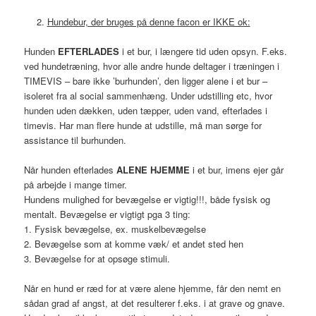
Hundebur, der bruges på denne facon er IKKE ok:
Hunden
EFTERLADES
i et bur, i længere tid uden opsyn. F.eks.
ved hundetræning, hvor alle andre hunde deltager i træningen i
TIMEVIS – bare ikke ’burhunden’, den ligger alene i et bur –
isoleret fra al social sammenhæng. Under udstilling etc, hvor
hunden uden dækken, uden tæpper, uden vand, efterlades i
timevis. Har man flere hunde at udstille, må man sørge for
assistance til burhunden.
Når hunden efterlades
ALENE HJEMME
i et bur, imens ejer går
på arbejde i mange timer.
Hundens mulighed for bevægelse er vigtig!!!, både fysisk og
mentalt. Bevægelse er vigtigt pga 3 ting:
1. Fysisk bevægelse, ex. muskelbevægelse
2. Bevægelse som at komme væk/ et andet sted hen
3. Bevægelse for at opsøge stimuli.
Når en hund er ræd for at være alene hjemme, får den nemt en
sådan grad af angst, at det resulterer f.eks. i at grave og gnave.