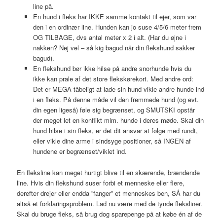
line på.
En hund i fleks har IKKE samme kontakt til ejer, som var
den i en ordinær line. Hunden kan jo suse 4/5/6 meter frem
OG TILBAGE, dvs antal meter x 2 i alt. (Har du øjne i
nakken? Nej vel – så kig bagud når din flekshund sakker
bagud).
En flekshund bør ikke hilse på andre snorhunde hvis du
ikke kan prale af det store flekskørekort. Med andre ord:
Det er MEGA tåbeligt at lade sin hund vikle andre hunde ind
i en fleks. På denne måde vil den fremmede hund (og evt.
din egen ligeså) føle sig begrænset, og SMUTSKI opstår
der meget let en konflikt mlm. hunde i deres møde. Skal din
hund hilse i sin fleks, er det dit ansvar at følge med rundt,
eller vikle dine arme i sindsyge positioner, så INGEN af
hundene er begrænset/viklet ind.
En fleksline kan meget hurtigt blive til en skærende, brændende
line. Hvis din flekshund suser forbi et menneske eller flere,
derefter drejer eller endda ”fanger” et menneskes ben, SÅ har du
altså et forklaringsproblem. Lad nu være med de tynde fleksliner.
Skal du bruge fleks, så brug dog sparepenge på at købe én af de