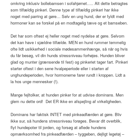
omkring inklusiv bollebamsen i sofahjørnet….. Alt dette betragtes
som tilfældig pinkeri. Denne type af tilfældig pinkeri har ikke
noget med parring at gøre… Selv en ung hund, der er fyldt med
hormoner kan se forskel på en modtagelig tæve og et bamseben.
Det har som oftest ej heller noget med nydelse at gøre. Selvom
det kan have i sjældne tilfælde. MEN en hund rummer temmelig
ofte lidt usikkerhed i sociale mødesammenhænge, så når og hvis
du får besøg, vil din hunds stressniveau forhøjes. Hunden bliver
glad og munter (grænsende til fest) og pinkeriet tager fart. Pinkeri
starter oftest i den sene hvalpeperiode eller i starten af
unghundeperioden, hvor hormonerne farer rundt i kroppen. Lidt a
la hos unge mennesker (!).
Mange fejltolker, at hunden pinker for at udvise dominans. Men
glem nu dette ord! Det ER ikke en afspejling af virkeligheden.
Dominans har faktisk INTET med pinkeadfærden at gøre. Bliv
ikke sur, så hundens stressniveau forøges. Bevar dit overblik,
flyt hundepoter til jorden, og forsøg at aflede hundens
opmærksomhed fra pinkeadfærden – tyggeben, dejligt legetøj –