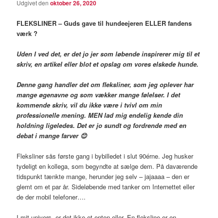
Udgivet den
oktober 26, 2020
FLEKSLINER – Guds gave til hundeejeren ELLER fandens
værk ?
Uden I ved det, er det jo jer som løbende inspirerer mig til et
skriv, en artikel eller blot et opslag om vores elskede hunde.
Denne gang handler det om fleksliner, som jeg oplever har
mange øgenavne og som vækker mange følelser. I det
kommende skriv, vil du ikke være i tvivl om min
professionelle mening. MEN lad mig endelig kende din
holdning ligeledes. Det er jo sundt og fordrende med en
debat i mange farver
😊
Fleksliner sås første gang i bybilledet i slut 90érne. Jeg husker
tydeligt en kollega, som begyndte at sælge dem. På daværende
tidspunkt tænkte mange, herunder jeg selv – jajaaaa – den er
glemt om et par år. Sideløbende med tanker om Internettet eller
de der mobil telefoner….
I mit univers, er det ikke et enten eller. En fleksline er en