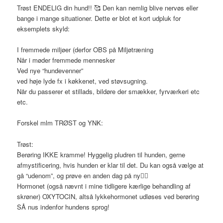
Trøst ENDELIG din hund!!
🥰
Den kan nemlig blive nervøs eller
bange i mange situationer. Dette er blot et kort udpluk for
eksemplets skyld:
I fremmede miljøer (derfor OBS på Miljøtræning
Når i møder fremmede mennesker
Ved nye “hundevenner”
ved høje lyde fx i køkkenet, ved støvsugning.
Når du passerer et stillads, bildøre der smækker, fyrværkeri etc
etc.
Forskel mlm TRØST og YNK:
Trøst:
Berøring IKKE kramme! Hyggelig pludren til hunden, gerne
afmystificering, hvis hunden er klar til det. Du kan også vælge at
gå “udenom”, og prøve en anden dag på ny
👍🏿
Hormonet (også nævnt i mine tidligere kærlige behandling af
skrøner) OXYTOCIN, altså lykkehormonet udløses ved berøring
SÅ nus indenfor hundens sprog!