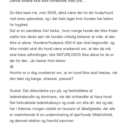
Denne skrøne skal ikke forveksles med ynk…
Du ikke bare må, men SKAL altså være der for din hvalp/hund
ved store oplevelser, og i det hele taget hvis hunden har behov
for tryghed.
Det er en særdeles trist tanke, -hvor mange hunde der ikke finder
støtte hos deres ejer når hunden virkelig behøver at vide, at den
ikke er alene. Hundens/hvalpens tillid til ejer skal begrundet, og
ikke mindst skal din hund være overbevist om, at den da nok
skal klare udfordringen, blot NATURLIGVIS ikke alene for du er
der for den..,du trøster hvis behov
😪
Hvorfor er vi dog overbevist om, at en hund ikke skal trøstes, når
den føler sig bange, stresset, presset?
Svaret; Det oldnordiske syn på, og fastholdelse af
lederskabsrolle og dominans, når det omhandler at have hund.
Det forkvaklede lederskabssyn og snak om alfa dit, dut og dat,
har i tidernes morgen startet en tsunami af tåbeligheder, der alle
er medvirkende til en underminering af ejer/hunds tillidsforhold,
og dermed relation og fremtid sammen.