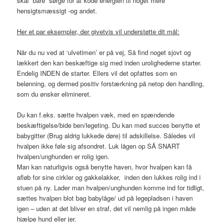
skal ”bare” sørge for at kode energien til noget mere
hensigtsmæssigt -og andet.
Her et par eksempler, der givetvis vil understøtte dit mål:
Når du nu ved at ‘ulvetimen’ er på vej, Så find noget sjovt og
lækkert den kan beskæftige sig med inden urolighederne starter.
Endelig INDEN de starter. Ellers vil det opfattes som en
belønning, og dermed positiv forstærkning på netop den handling,
som du ønsker elimineret.
Du kan f.eks. sætte hvalpen væk, med en spændende
beskæftigelse/bide ben/legeting. Du kan med succes benytte et
babygitter (Brug aldrig lukkede døre) til adskillelse. Således vil
hvalpen ikke føle sig afsondret. Luk lågen op SÅ SNART
hvalpen/unghunden er rolig igen.
Man kan naturligvis også benytte haven, hvor hvalpen kan få
afløb for sine cirkler og gakkelakker, inden den lukkes rolig ind i
stuen på ny. Lader man hvalpen/unghunden komme ind for tidligt,
sættes hvalpen blot bag babylåge/ ud på legepladsen i haven
igen – uden at det bliver en straf, det vil nemlig på ingen måde
hjælpe hund eller jer.