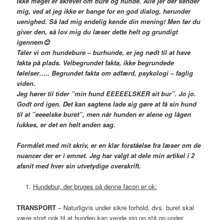
Ikke meget er skrevet om bure og hunde. Alle jer der kender
mig, ved at jeg ikke er bange for en god dialog, herunder
uenighed. Så lad mig endelig kende din mening! Men før du
giver den, så lov mig du læser dette helt og grundigt
igennem
😊
Taler vi om hundebure – burhunde, er jeg nødt til at have
fakta på plads. Velbegrundet fakta, ikke begrundede
følelser….. Begrundet fakta om adfærd, psykologi – faglig
viden.
Jeg hører til tider ”min hund EEEEELSKER sit bur”. Jo jo.
Godt ord igen. Det kan sagtens lade sig gøre at få sin hund
til at ”eeeelske buret”, men når hunden er alene og lågen
lukkes, er det en helt anden sag.
Formålet med mit skriv, er en klar forståelse fra læser om de
nuancer der er i emnet. Jeg har valgt at dele min artikel i 2
afsnit med hver sin utvetydige overskrift.
Hundebur, der bruges på denne facon er ok:
TRANSPORT
– Naturligvis under sikre forhold, dvs. buret skal
være stort nok til at hunden kan vende sig og stå op under