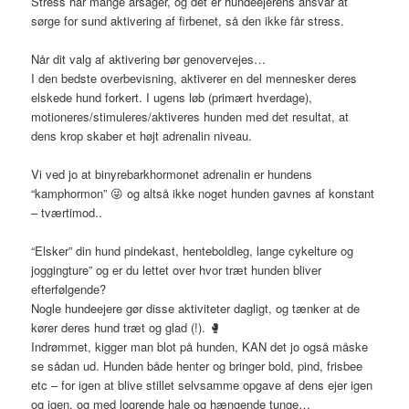
Stress har mange årsager, og det er hundeejerens ansvar at
sørge for sund aktivering af firbenet, så den ikke får stress.
Når dit valg af aktivering bør genovervejes…
I den bedste overbevisning, aktiverer en del mennesker deres
elskede hund forkert. I ugens løb (primært hverdage),
motioneres/stimuleres/aktiveres hunden med det resultat, at
dens krop skaber et højt adrenalin niveau.
Vi ved jo at binyrebarkhormonet adrenalin er hundens
“kamphormon”
😜
og altså ikke noget hunden gavnes af konstant
– tværtimod..
“Elsker” din hund pindekast, henteboldleg, lange cykelture og
joggingture” og er du lettet over hvor træt hunden bliver
efterfølgende?
Nogle hundeejere gør disse aktiviteter dagligt, og tænker at de
kører deres hund træt og glad (!).
🥊
Indrømmet, kigger man blot på hunden, KAN det jo også måske
se sådan ud. Hunden både henter og bringer bold, pind, frisbee
etc – for igen at blive stillet selvsamme opgave af dens ejer igen
og igen, og med logrende hale og hængende tunge…