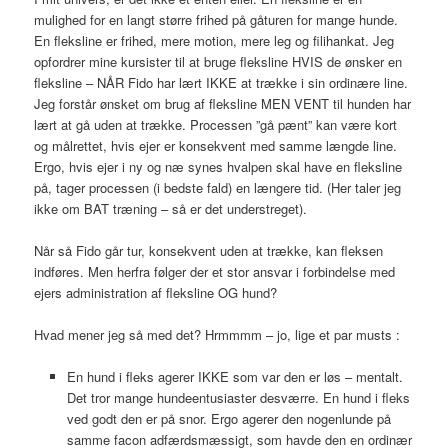
mulighed for en langt større frihed på gåturen for mange hunde.
En fleksline er frihed, mere motion, mere leg og filihankat. Jeg
opfordrer mine kursister til at bruge fleksline HVIS de ønsker en
fleksline – NÅR Fido har lært IKKE at trække i sin ordinære line.
Jeg forstår ønsket om brug af fleksline MEN VENT til hunden har
lært at gå uden at trække. Processen ”gå pænt” kan være kort
og målrettet, hvis ejer er konsekvent med samme længde line.
Ergo, hvis ejer i ny og næ synes hvalpen skal have en fleksline
på, tager processen (i bedste fald) en længere tid. (Her taler jeg
ikke om BAT træning – så er det understreget).
Når så Fido går tur, konsekvent uden at trække, kan fleksen
indføres. Men herfra følger der et stor ansvar i forbindelse med
ejers administration af fleksline OG hund?
Hvad mener jeg så med det? Hrmmmm – jo, lige et par musts :
En hund i fleks agerer IKKE som var den er løs – mentalt.
Det tror mange hundeentusiaster desværre. En hund i fleks
ved godt den er på snor. Ergo agerer den nogenlunde på
samme facon adfærdsmæssigt, som havde den en ordinær