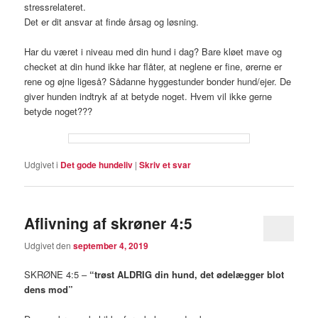
stressrelateret.
Det er dit ansvar at finde årsag og løsning.
Har du været i niveau med din hund i dag? Bare kløet mave og
checket at din hund ikke har flåter, at neglene er fine, ørerne er
rene og øjne ligeså? Sådanne hyggestunder bonder hund/ejer. De
giver hunden indtryk af at betyde noget. Hvem vil ikke gerne
betyde noget???
Udgivet i
Det gode hundeliv
|
Skriv et svar
Aflivning af skrøner 4:5
Udgivet den
september 4, 2019
SKRØNE 4:5 –
“trøst ALDRIG din hund, det ødelægger blot
dens mod”