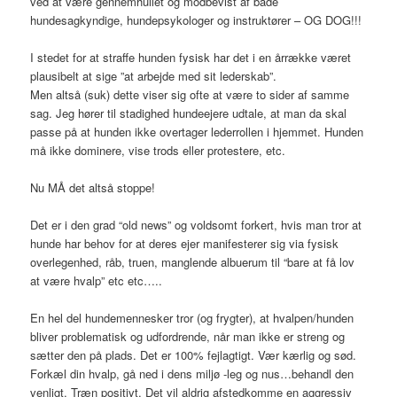
ved at være gennemhullet og modbevist af både
hundesagkyndige, hundepsykologer og instruktører – OG DOG!!!
I stedet for at straffe hunden fysisk har det i en årrække været
plausibelt at sige ”at arbejde med sit lederskab”.
Men altså (suk) dette viser sig ofte at være to sider af samme
sag. Jeg hører til stadighed hundeejere udtale, at man da skal
passe på at hunden ikke overtager lederrollen i hjemmet. Hunden
må ikke dominere, vise trods eller protestere, etc.
Nu MÅ det altså stoppe!
Det er i den grad “old news” og voldsomt forkert, hvis man tror at
hunde har behov for at deres ejer manifesterer sig via fysisk
overlegenhed, råb, truen, manglende albuerum til “bare at få lov
at være hvalp” etc etc…..
En hel del hundemennesker tror (og frygter), at hvalpen/hunden
bliver problematisk og udfordrende, når man ikke er streng og
sætter den på plads. Det er 100% fejlagtigt. Vær kærlig og sød.
Forkæl din hvalp, gå ned i dens miljø -leg og nus…behandl den
venligt. Træn positivt. Det vil aldrig afstedkomme en aggressiv