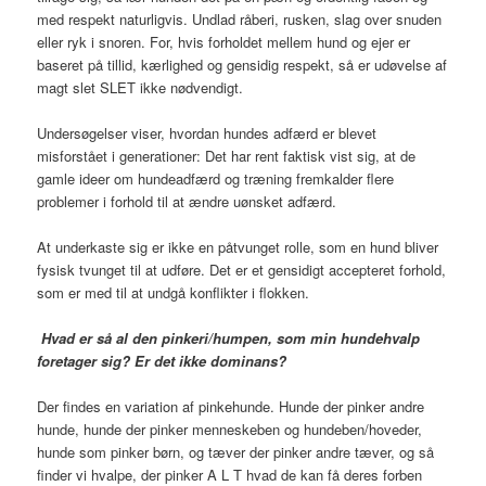
med respekt naturligvis. Undlad råberi, rusken, slag over snuden
eller ryk i snoren. For, hvis forholdet mellem hund og ejer er
baseret på tillid, kærlighed og gensidig respekt, så er udøvelse af
magt slet SLET ikke nødvendigt.
Undersøgelser viser, hvordan hundes adfærd er blevet
misforstået i generationer: Det har rent faktisk vist sig, at de
gamle ideer om hundeadfærd og træning fremkalder flere
problemer i forhold til at ændre uønsket adfærd.
At underkaste sig er ikke en påtvunget rolle, som en hund bliver
fysisk tvunget til at udføre. Det er et gensidigt accepteret forhold,
som er med til at undgå konflikter i flokken.
Hvad er så al den pinkeri/humpen, som min hundehvalp
foretager sig? Er det ikke dominans?
Der findes en variation af pinkehunde. Hunde der pinker andre
hunde, hunde der pinker menneskeben og hundeben/hoveder,
hunde som pinker børn, og tæver der pinker andre tæver, og så
finder vi hvalpe, der pinker A L T hvad de kan få deres forben