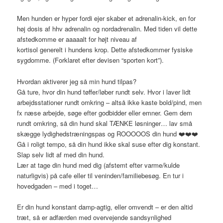
Men hunden er hyper fordi ejer skaber et adrenalin-kick, en for
høj dosis af hhv adrenalin og nordadrenalin. Med tiden vil dette
afstedkomme er aaaaalt for højt niveau af
kortisol generelt i hundens krop. Dette afstedkommer fysiske
sygdomme. (Forklaret efter devisen “sporten kort”).
Hvordan aktiverer jeg så min hund tilpas?
Gå ture, hvor din hund tøffer/løber rundt selv. Hvor i laver lidt
arbejdsstationer rundt omkring – altså ikke kaste bold/pind, men
fx næse arbejde, søge efter godbidder eller emner. Gem dem
rundt omkring, så din hund skal TÆNKE løsninger… lav små
skægge lydighedstræningspas og ROOOOOS din hund
❤️
❤️
❤️
Gå i roligt tempo, så din hund ikke skal suse efter dig konstant.
Slap selv lidt af med din hund.
Lær at tage din hund med dig (afstemt efter varme/kulde
naturligvis) på cafe eller til veninden/familiebesøg. En tur i
hovedgaden – med i toget…
Er din hund konstant damp-agtig, eller omvendt – er den altid
træt, så er adfærden med overvejende sandsynlighed