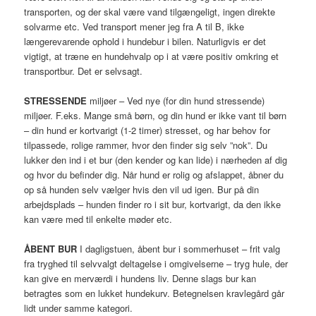
transporten, og der skal være vand tilgængeligt, ingen direkte
solvarme etc. Ved transport mener jeg fra A til B, ikke
længerevarende ophold i hundebur i bilen. Naturligvis er det
vigtigt, at træne en hundehvalp op i at være positiv omkring et
transportbur. Det er selvsagt.
STRESSENDE
miljøer – Ved nye (for din hund stressende)
miljøer. F.eks. Mange små børn, og din hund er ikke vant til børn
– din hund er kortvarigt (1-2 timer) stresset, og har behov for
tilpassede, rolige rammer, hvor den finder sig selv ”nok”. Du
lukker den ind i et bur (den kender og kan lide) i nærheden af dig
og hvor du befinder dig. Når hund er rolig og afslappet, åbner du
op så hunden selv vælger hvis den vil ud igen. Bur på din
arbejdsplads – hunden finder ro i sit bur, kortvarigt, da den ikke
kan være med til enkelte møder etc.
ÅBENT BUR
I dagligstuen, åbent bur i sommerhuset – frit valg
fra tryghed til selvvalgt deltagelse i omgivelserne – tryg hule, der
kan give en merværdi i hundens liv. Denne slags bur kan
betragtes som en lukket hundekurv. Betegnelsen kravlegård går
lidt under samme kategori.