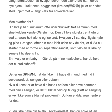
Langt størstedelen af hvalpe “sover” den allerførste nat i deres
nye hjem, i køkkenet, bryggerset (kælder(!!!
😱
😱
) )eller et andet
sted i hjemmet – langt væk fra soveværelset.
Men hvorfor det?
Din hvalp har i minimum otte uger “bunket” tæt sammen med
sine kuldsøskende OG sin mor. Den vil føle sig ekstremt utryg
ved at være helt alene og isoleret. Hvalpen vil sandsynligvis hyle
og pibe i længsel efter sin mor. Helt uden at vide det, er du/vi nu
startet med at forme en separationsangst, som vil/kan dukke op
senere i hvalpens liv.
En hvalp er en baby!!!! Går du på mine hvalpehold, har du hørt
det til hudløshed
😘
Det er en SKRØNE, at du ikke må have din hund med ind i
soveværelset, sengen eller sofaen.
Hvis du ønsker at have din hund i sofaen eller sove sammen
med den i sengen, er det fuldstændig op til dig (skift af sengetøj
er vel ikke som sådan et problem?). Du kan endda argumentere
for det.
Vil du ikke have din hvalp i soveværelset, kan du sove på en