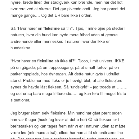
nyere, brede liner, der stadigvæk kan brænde, men har det lidt
sværere ved at skære. Det gør pivende ondt. Jeg har prøvet det
mange gange…. Og det ER bare ikke i orden.
Så ”Hvor hører en
fleksline
så til?”. Tjoo, i mine øjne på steder i
naturen, hvor din hund kan nyde mere frihed uden at genere
andre hunde eller mennesker. I naturen hvor der ikke er
hundeskov.
”Hvor hører en
fleksline
så ikke til?”. Tjooo, i mit univers, IKKE
på en gågade, på en trappeopgang, på et smalt fortov, på en
parkeringsplads, hos dyrlægen. Alt dette naturligvis i udrullet
stand. Problemer med fleks er jo i øvrigt blot, at alle fleksejere
synes de havde låst fleksen. Så ”undskyld” – jeg troede at………
og det er sq bare mega irriterende….. og kan føre til meget triste
situationer.
Jeg bruger skam selv fleksline. Min hund har gået pænt siden
han var 9 uger (husk jeg lever af dette her) 😊 så fleksen er i
bæltetasken og kan tages frem når vi er i naturen uden at måtte
være løs (min hund altså), ellers har han altid sin ordinære line
på. Den ordinære line signalerer kontrol til andre hundeejere, og