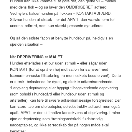
Hunden kan ikke komme til at gøre det, den gerne vil – mødes
med dens flok – og så laver den OMDIRIGERET adfærd.
Ved hylen, kalder hunden på flokken – KONTAKTADFÆRD.
Stivner hunden af skræk – er det APATI, den værste form for
unormal adfærd, som kun stærkt pressede dyr udfører.
Og så den sidste facon at benytte hundebur på, heldigvis en
sjælden situation –
Når
DEPRIVERING
er
MÅLET
Hunden efterlades i et bur uden stimuli – eller sågar uden
KONTAKT (for at opnå en høj motivation for samvær med
træner/menneske tiltrækning fra menneskets bedste ven!). Dette
er stærkt belastende for dyret, og direkte adfærdsændrende.
“Langvarig deprivering eller hyppigt tilbagevendende deprivering
(som ophold i hundegård eller hundebur uden stimuli og
artsfæller), kan føre til svære adfærdsmæssige forstyrrelser. Der
kan være tale om stereotopier, selvdestruktiv adfærd, men også
apati. APATI er den ultimative konsekvens af deprivering. I mine
øjne er deprivering som ‘træningsredskab’ fuldstændig
uacceptablet, og ikke et ‘redskab der på nogen måde skal
benyttes”.